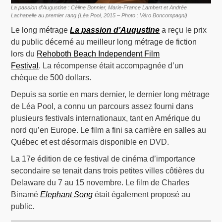
La passion d’Augustine : Céline Bonnier, Marie-France Lambert et Andrée
Lachapelle au premier rang (Léa Pool, 2015 – Photo : Véro Boncompagni)
Le long métrage
La passion d’Augustine
a reçu le prix
du public décerné au meilleur long métrage de fiction
lors du
Rehoboth Beach Independent Film
Festival
. La récompense était accompagnée d’un
chèque de 500 dollars.
Depuis sa sortie en mars dernier, le dernier long métrage
de Léa Pool, a connu un parcours assez fourni dans
plusieurs festivals internationaux, tant en Amérique du
nord qu’en Europe. Le film a fini sa carrière en salles au
Québec et est désormais disponible en DVD.
La 17e édition de ce festival de cinéma d’importance
secondaire se tenait dans trois petites villes côtières du
Delaware du 7 au 15 novembre. Le film de Charles
Binamé
Elephant Song
était également proposé au
public.