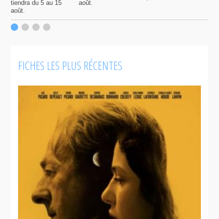
tiendra du 5 au 15
août.
q
août.
p
c
F
FICHES LES PLUS RÉCENTES