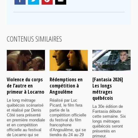
CONTENUS SIMILAIRES
Violence du corps
Rédemptions en
[Fantasia 2026]
L
de l’autre en
compétition à
Les longs
p
primeur à Locarno
Angoulême
métrages
c
québécois
F
Le long métrage
Réalisé par Luc
québécois scénarisé
Picard, le film fera
La 30e édition de
A
et réalisé par Denis
partie de la
Fantasia débute
p
Côté sera présenté
compétition officielle
cette semaine. Six
p
en première mondiale
du festival du film
longs métrages
F
et en compétition
francophone
québécois seront
S
officielle au festival
d’Angoulême, qui se
présentés en
s
de Locarno qui se
tiendra du 24 au 29
primeur.
p