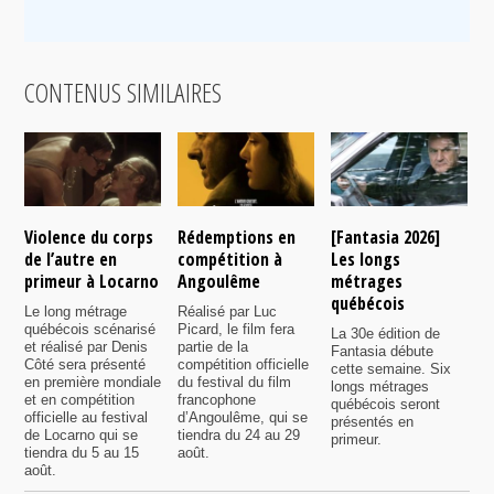
CONTENUS SIMILAIRES
Violence du corps
Rédemptions en
[Fantasia 2026]
L
de l’autre en
compétition à
Les longs
p
primeur à Locarno
Angoulême
métrages
c
québécois
F
Le long métrage
Réalisé par Luc
québécois scénarisé
Picard, le film fera
La 30e édition de
A
et réalisé par Denis
partie de la
Fantasia débute
p
Côté sera présenté
compétition officielle
cette semaine. Six
p
en première mondiale
du festival du film
longs métrages
F
et en compétition
francophone
québécois seront
S
officielle au festival
d’Angoulême, qui se
présentés en
s
de Locarno qui se
tiendra du 24 au 29
primeur.
p
tiendra du 5 au 15
août.
q
août.
p
c