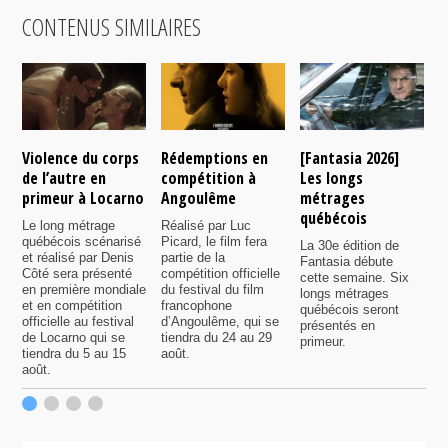
CONTENUS SIMILAIRES
Violence du corps
Rédemptions en
[Fantasia 2026]
L
de l’autre en
compétition à
Les longs
p
primeur à Locarno
Angoulême
métrages
c
québécois
F
Le long métrage
Réalisé par Luc
québécois scénarisé
Picard, le film fera
La 30e édition de
A
et réalisé par Denis
partie de la
Fantasia débute
p
Côté sera présenté
compétition officielle
cette semaine. Six
p
en première mondiale
du festival du film
longs métrages
F
et en compétition
francophone
québécois seront
S
officielle au festival
d’Angoulême, qui se
présentés en
s
de Locarno qui se
tiendra du 24 au 29
primeur.
p
tiendra du 5 au 15
août.
q
août.
p
c
F