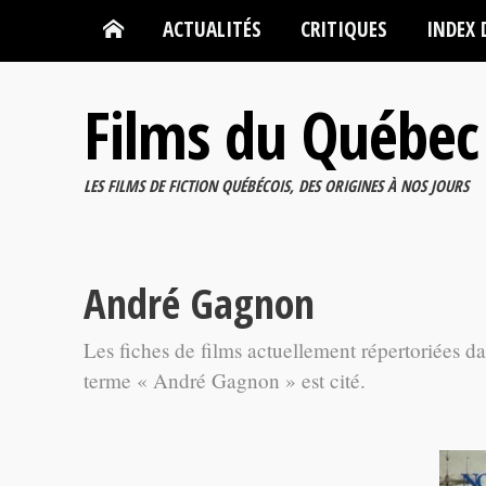
ACTUALITÉS
CRITIQUES
INDEX 
Films du Québec
LES FILMS DE FICTION QUÉBÉCOIS, DES ORIGINES À NOS JOURS
André Gagnon
Les fiches de films actuellement répertoriées d
terme « André Gagnon » est cité.