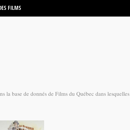
DES FILMS
ans la base de donnés de Films du Québec dans lesquelles