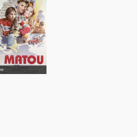
Le Matou
me