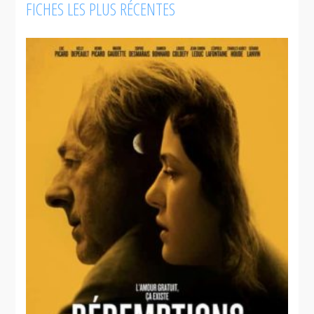
FICHES LES PLUS RÉCENTES
l'étranger et
sur les
marchés de
Blind Terror
la vidéo, du
câble ou du
DVD.