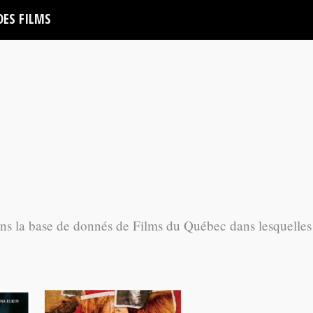
DES FILMS
ans la base de donnés de Films du Québec dans lesquelles