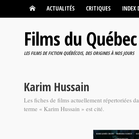
ACTUALITÉS
CRITIQUES
INDEX 
Films du Québec
LES FILMS DE FICTION QUÉBÉCOIS, DES ORIGINES À NOS JOURS
Karim Hussain
Les fiches de films actuellement répertoriées d
terme « Karim Hussain » est cité.