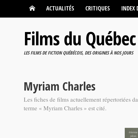
ACTUALITÉS
CRITIQUES
INDEX 
Films du Québec
LES FILMS DE FICTION QUÉBÉCOIS, DES ORIGINES À NOS JOURS
Myriam Charles
Les fiches de films actuellement répertoriées d
terme « Myriam Charles » est cité.