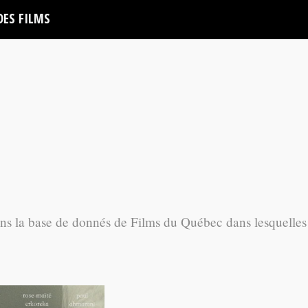
DES FILMS
ans la base de donnés de Films du Québec dans lesquelles