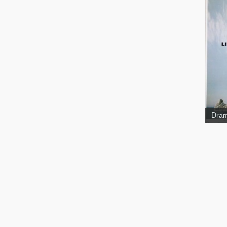
Litto
Dram