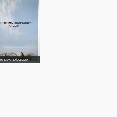
ral
Incendies
e psychologique