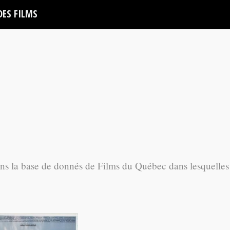
DES FILMS
ans la base de donnés de Films du Québec dans lesquelles