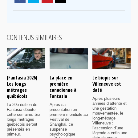
CONTENUS SIMILAIRES
[Fantasia 2026]
La place en
Le biopic sur
R
Les longs
première
Villeneuve est
s
métrages
canadienne à
daté
C
québécois
Fantasia
e
Après plusieurs
P
années d’attente et
La 30e édition de
Après sa
v
une gestation
Fantasia débute
présentation en
i
mouvementée, le
cette semaine. Six
première mondiale au
d
long-métrage
longs métrages
Festival de
q
Villeneuve :
québécois seront
Shanghai, ce
f
l’ascension d’une
présentés en
suspense
légende a enfin une
primeur.
psychologique
date de sortie.