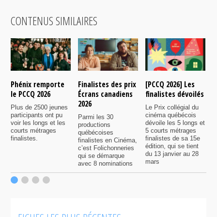
CONTENUS SIMILAIRES
Phénix remporte
Finalistes des prix
[PCCQ 2026] Les
[
le PCCQ 2026
Écrans canadiens
finalistes dévoilés
l
2026
é
Plus de 2500 jeunes
Le Prix collégial du
participants ont pu
cinéma québécois
Parmi les 30
C
voir les longs et les
dévoile les 5 longs et
productions
c
courts métrages
5 courts métrages
québécoises
a
finalistes.
finalistes de sa 15e
finalistes en Cinéma,
m
édition, qui se tient
c’est Folichonneries
d
du 13 janvier au 28
qui se démarque
r
mars
avec 8 nominations