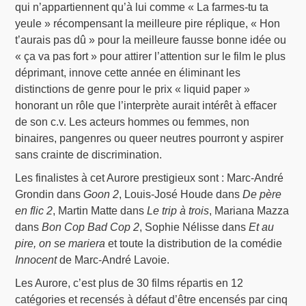
qui n’appartiennent qu’à lui comme « La farmes-tu ta
yeule » récompensant la meilleure pire réplique, « Hon
t’aurais pas dû » pour la meilleure fausse bonne idée ou
« ça va pas fort » pour attirer l’attention sur le film le plus
déprimant, innove cette année en éliminant les
distinctions de genre pour le prix « liquid paper »
honorant un rôle que l’interprète aurait intérêt à effacer
de son c.v. Les acteurs hommes ou femmes, non
binaires, pangenres ou queer neutres pourront y aspirer
sans crainte de discrimination.
Les finalistes à cet Aurore prestigieux sont : Marc-André
Grondin dans
Goon 2
, Louis-José Houde dans
De père
en flic 2
, Martin Matte dans
Le trip à trois
, Mariana Mazza
dans
Bon Cop Bad Cop 2
, Sophie Nélisse dans
Et au
pire, on se mariera
et toute la distribution de la comédie
Innocent
de Marc-André Lavoie.
Les Aurore, c’est plus de 30 films répartis en 12
catégories et recensés à défaut d’être encensés par cinq