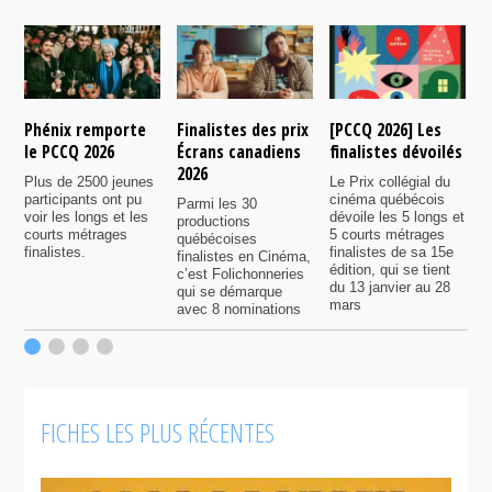
Phénix remporte
Finalistes des prix
[PCCQ 2026] Les
[
le PCCQ 2026
Écrans canadiens
finalistes dévoilés
l
2026
é
Plus de 2500 jeunes
Le Prix collégial du
participants ont pu
cinéma québécois
Parmi les 30
C
voir les longs et les
dévoile les 5 longs et
productions
c
courts métrages
5 courts métrages
québécoises
a
finalistes.
finalistes de sa 15e
finalistes en Cinéma,
m
édition, qui se tient
c’est Folichonneries
d
du 13 janvier au 28
qui se démarque
r
mars
avec 8 nominations
FICHES LES PLUS RÉCENTES