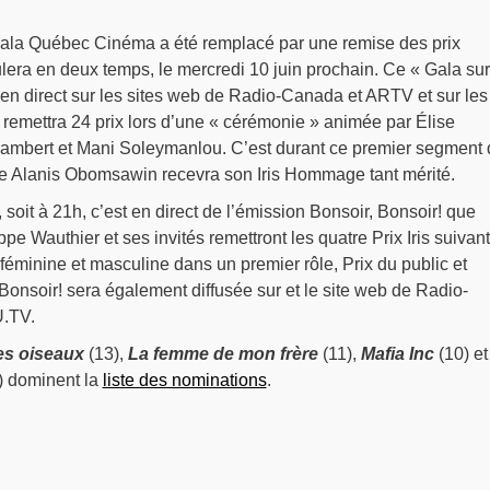
ala Québec Cinéma a été remplacé par une remise des prix
ulera en deux temps, le mercredi 10 juin prochain. Ce « Gala sur
en direct sur les sites web de Radio-Canada et ARTV et sur les
remettra 24 prix lors d’une « cérémonie » animée par Élise
Lambert et Mani Soleymanlou. C’est durant ce premier segment
e Alanis Obomsawin recevra son Iris Hommage tant mérité.
 soit à 21h, c’est en direct de l’émission Bonsoir, Bonsoir! que
pe Wauthier et ses invités remettront les quatre Prix Iris suivant
 féminine et masculine dans un premier rôle, Prix du public et
, Bonsoir! sera également diffusée sur et le site web de Radio-
U.TV.
des oiseaux
(13),
La femme de mon frère
(11),
Mafia Inc
(10) e
) dominent la
liste des nominations
.