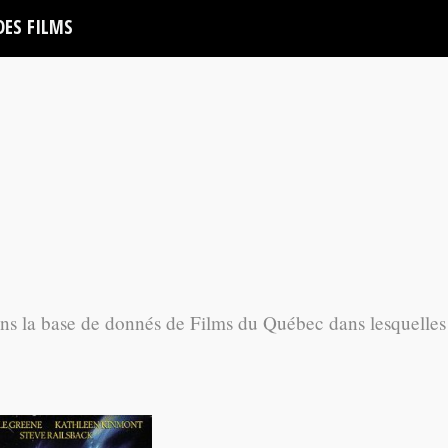
DES FILMS
ans la base de donnés de Films du Québec dans lesquelles