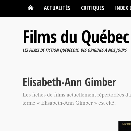
ACTUALITÉS
CRITIQUES
INDEX 
Films du Québec
LES FILMS DE FICTION QUÉBÉCOIS, DES ORIGINES À NOS JOURS
Elisabeth-Ann Gimber
Les fiches de films actuellement répertoriées d
terme « Elisabeth-Ann Gimber » est cité.