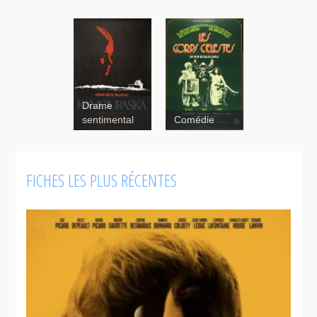
Drame
sentimental
Comédie
FICHES LES PLUS RÉCENTES
Les
corps
célestes
Kamouraska