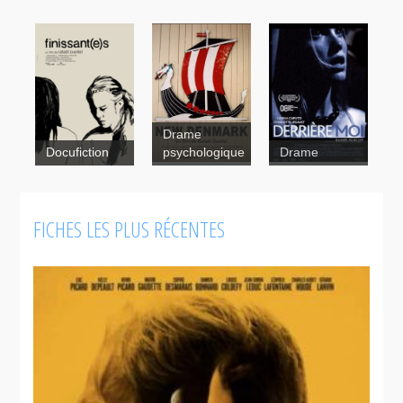
Drame
Finissant(e)s
Docufiction
psychologique
Drame
Derrière
New
moi
Denmark
FICHES LES PLUS RÉCENTES
Derrière