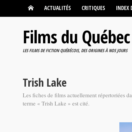
ACTUALITÉS
CRITIQUES
INDEX 
Films du Québec
LES FILMS DE FICTION QUÉBÉCOIS, DES ORIGINES À NOS JOURS
Trish Lake
Les fiches de films actuellement répertoriées d
terme « Trish Lake » est cité.