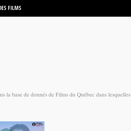
DES FILMS
ans la base de donnés de Films du Québec dans lesquelles