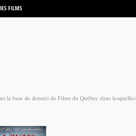
DES FILMS
ans la base de donnés de Films du Québec dans lesquelles