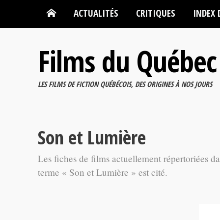
ACTUALITÉS
CRITIQUES
INDEX 
Films du Québec
LES FILMS DE FICTION QUÉBÉCOIS, DES ORIGINES À NOS JOURS
Son et Lumière
Les fiches de films actuellement répertoriées d
terme « Son et Lumière » est cité.