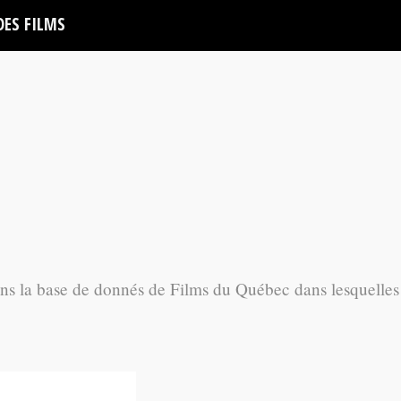
DES FILMS
ans la base de donnés de Films du Québec dans lesquelles