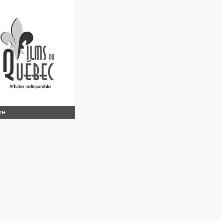
s femmes, un amour
me