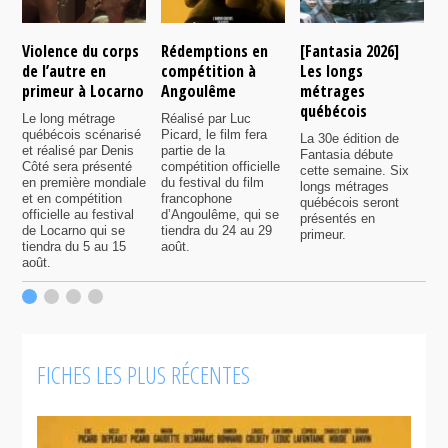
Violence du corps
Rédemptions en
[Fantasia 2026]
L
de l’autre en
compétition à
Les longs
p
primeur à Locarno
Angoulême
métrages
c
québécois
F
Le long métrage
Réalisé par Luc
québécois scénarisé
Picard, le film fera
La 30e édition de
A
et réalisé par Denis
partie de la
Fantasia débute
p
Côté sera présenté
compétition officielle
cette semaine. Six
p
en première mondiale
du festival du film
longs métrages
F
et en compétition
francophone
québécois seront
S
officielle au festival
d’Angoulême, qui se
présentés en
s
de Locarno qui se
tiendra du 24 au 29
primeur.
p
tiendra du 5 au 15
août.
q
août.
p
c
F
FICHES LES PLUS RÉCENTES