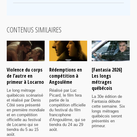
CONTENUS SIMILAIRES
Violence du corps
Rédemptions en
[Fantasia 2026]
L
de l’autre en
compétition à
Les longs
p
primeur à Locarno
Angoulême
métrages
c
québécois
F
Le long métrage
Réalisé par Luc
québécois scénarisé
Picard, le film fera
La 30e édition de
A
et réalisé par Denis
partie de la
Fantasia débute
p
Côté sera présenté
compétition officielle
cette semaine. Six
p
en première mondiale
du festival du film
longs métrages
F
et en compétition
francophone
québécois seront
S
officielle au festival
d’Angoulême, qui se
présentés en
s
de Locarno qui se
tiendra du 24 au 29
primeur.
p
tiendra du 5 au 15
août.
q
août.
p