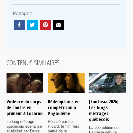
Partager:
CONTENUS SIMILAIRES
Violence du corps
Rédemptions en
[Fantasia 2026]
L
de l’autre en
compétition à
Les longs
p
primeur à Locarno
Angoulême
métrages
c
québécois
F
Le long métrage
Réalisé par Luc
québécois scénarisé
Picard, le film fera
La 30e édition de
A
et réalisé par Denis
partie de la
Fantasia débute
p