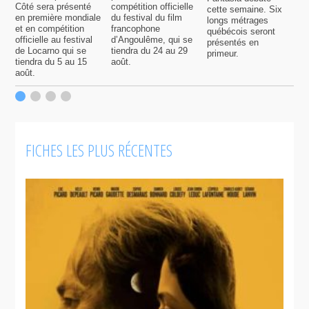
Côté sera présenté
compétition officielle
cette semaine. Six
p
en première mondiale
du festival du film
longs métrages
F
et en compétition
francophone
québécois seront
S
officielle au festival
d’Angoulême, qui se
présentés en
s
de Locarno qui se
tiendra du 24 au 29
primeur.
p
tiendra du 5 au 15
août.
q
août.
p
c
F
FICHES LES PLUS RÉCENTES