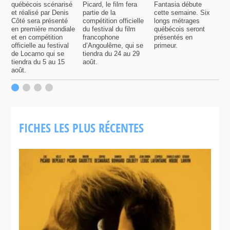
québécois scénarisé
Picard, le film fera
Fantasia débute
A
et réalisé par Denis
partie de la
cette semaine. Six
p
Côté sera présenté
compétition officielle
longs métrages
p
en première mondiale
du festival du film
québécois seront
F
et en compétition
francophone
présentés en
S
officielle au festival
d’Angoulême, qui se
primeur.
s
de Locarno qui se
tiendra du 24 au 29
p
tiendra du 5 au 15
août.
q
août.
p
c
F
FICHES LES PLUS RÉCENTES