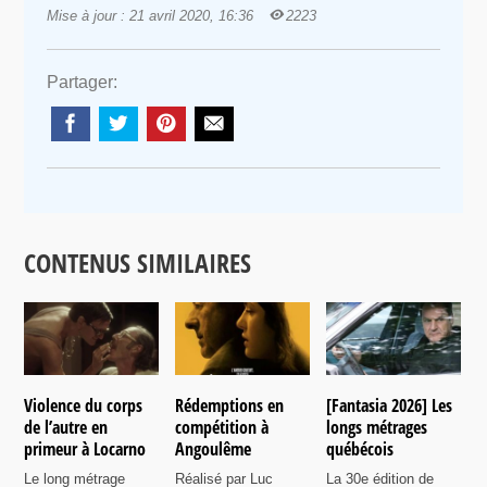
Mise à jour : 21 avril 2020, 16:36
2223
Partager:
CONTENUS SIMILAIRES
Violence du corps
Rédemptions en
[Fantasia 2026] Les
L
de l’autre en
compétition à
longs métrages
p
primeur à Locarno
Angoulême
québécois
c
F
Le long métrage
Réalisé par Luc
La 30e édition de