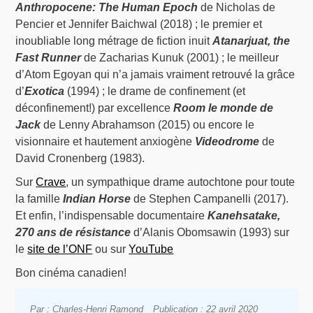
Anthropocene: The Human Epoch
de Nicholas de
Pencier et Jennifer Baichwal (2018) ; le premier et
inoubliable long métrage de fiction inuit
Atanarjuat, the
Fast Runner
de Zacharias Kunuk (2001) ; le meilleur
d’Atom Egoyan qui n’a jamais vraiment retrouvé la grâce
d’
Exotica
(1994) ; le drame de confinement (et
déconfinement!) par excellence
Room le monde de
Jack
de Lenny Abrahamson (2015) ou encore le
visionnaire et hautement anxiogène
Videodrome
de
David Cronenberg (1983).
Sur
Crave
, un sympathique drame autochtone pour toute
la famille
Indian Horse
de Stephen Campanelli (2017).
Et enfin, l’indispensable documentaire
Kanehsatake,
270 ans de résistance
d’Alanis Obomsawin (1993) sur
le
site de l’ONF
ou sur
YouTube
Bon cinéma canadien!
Par : Charles-Henri Ramond
Publication : 22 avril 2020