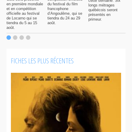
cette semaine. Six
p
en première mondiale
du festival du film
longs métrages
F
et en compétition
francophone
québécois seront
S
officielle au festival
d’Angoulême, qui se
présentés en
s
de Locarno qui se
tiendra du 24 au 29
primeur.
p
tiendra du 5 au 15
août.
q
août.
p
c
F
FICHES LES PLUS RÉCENTES