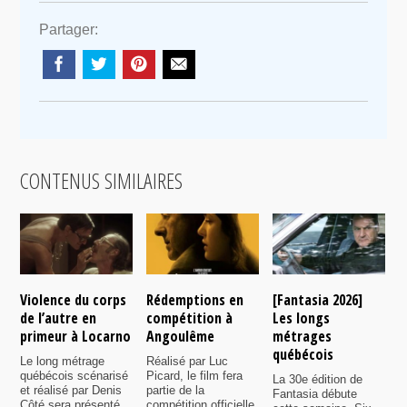
Partager:
CONTENUS SIMILAIRES
Violence du corps
Rédemptions en
[Fantasia 2026]
L
de l’autre en
compétition à
Les longs
p
primeur à Locarno
Angoulême
métrages
c
québécois
F
Le long métrage
Réalisé par Luc
québécois scénarisé
Picard, le film fera
La 30e édition de
A
et réalisé par Denis
partie de la
Fantasia débute
p
Côté sera présenté
compétition officielle