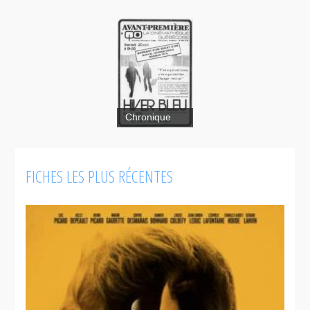
Chronique
L'hiver bleu
FICHES LES PLUS RÉCENTES