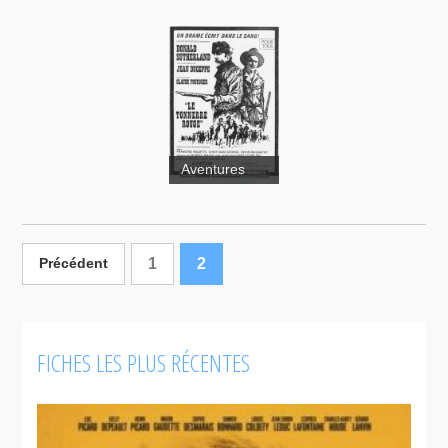
Aventures
Alien
Thunder
Le
tonnerre
rouge
1
2
Précédent
FICHES LES PLUS RÉCENTES