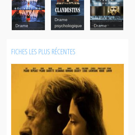
Drame
Drame
psychologique
Drame
FICHES LES PLUS RÉCENTES
L'ange de
goudron
Clandestins