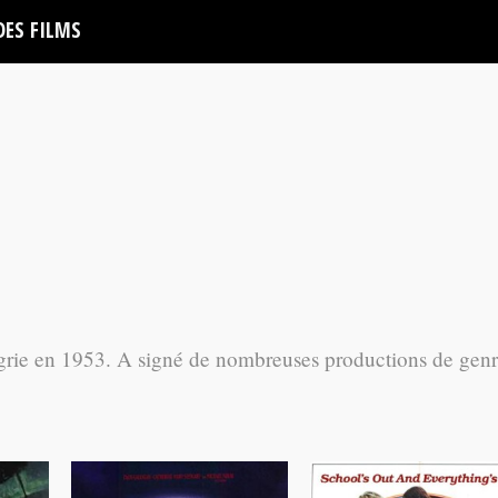
DES FILMS
grie en 1953. A signé de nombreuses productions de gen