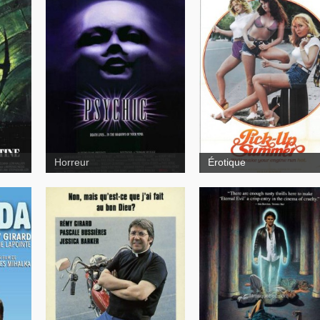
Pinball Summer
L'arca
des cinglés
My
Psychic
Horreur
Érotique
a
Le chemin de
The
Damas
Blue Man