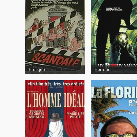
Scandale
Bloody Valentine
Érotique
Horreur
L'homme idéal
La Florid