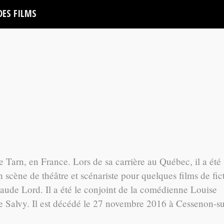
DES FILMS
e Tarn, en France. Lors de sa carrière au Québec, il a été
n scène de théâtre et scénariste pour quelques films de fic
aude Lord. Il a été le conjoint de la comédienne Louise
ne Salvy. Il est décédé le 27 novembre 2016 à Cessenon-su