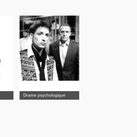
Syncope
Beaux
dimanches
Drame psychologique