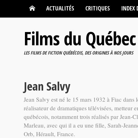
ACTUALITÉS
CRITIQUES
INDEX 
Films du Québec
LES FILMS DE FICTION QUÉBÉCOIS, DES ORIGINES À NOS JOURS
Jean Salvy
Jean Salvy est né le 15 mars 1932 à Fiac dans l
réalisateur de dramatiques télévisées, metteur e
québécois, notamment trois réalisés par Jean-Cl
Marleau, avec qui il a eu une fille, Sarah-Jean
Orb, Hérault, France.