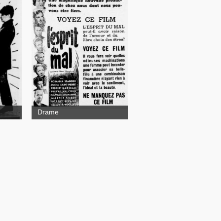
L'esprit du mal
os
Drame