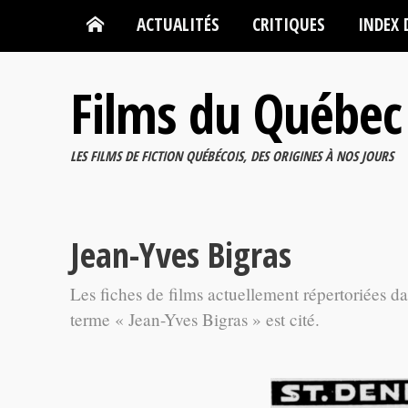
ACTUALITÉS
CRITIQUES
INDEX 
Films du Québec
LES FILMS DE FICTION QUÉBÉCOIS, DES ORIGINES À NOS JOURS
Jean-Yves Bigras
Les fiches de films actuellement répertoriées d
terme « Jean-Yves Bigras » est cité.