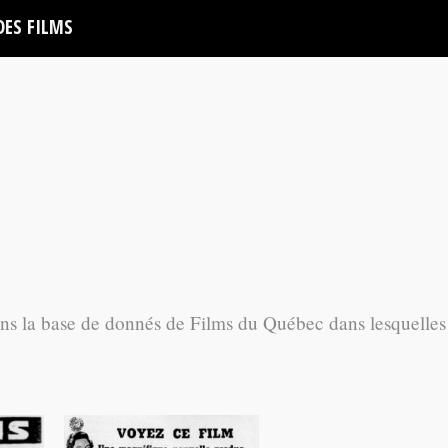
DES FILMS
ans la base de donnés de Films du Québec dans lesquelles