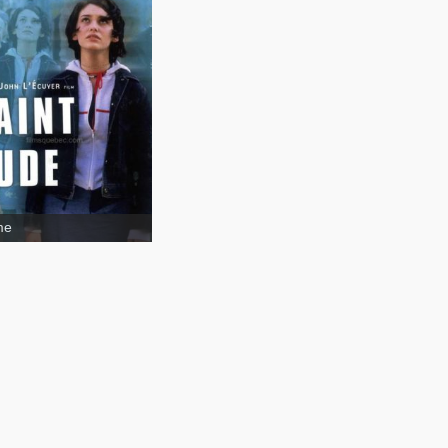
Saint
e
me