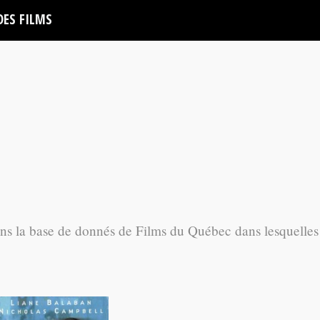
DES FILMS
ans la base de donnés de Films du Québec dans lesquelles