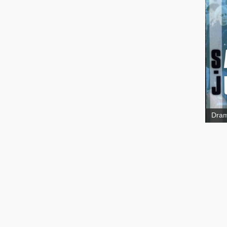
Jud
Dra