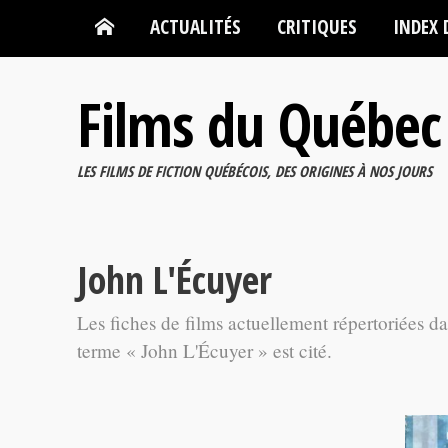
ACTUALITÉS
CRITIQUES
INDEX 
Films du Québec
LES FILMS DE FICTION QUÉBÉCOIS, DES ORIGINES À NOS JOURS
John L'Écuyer
Les fiches de films actuellement répertoriées d
terme « John L'Écuyer » est cité.