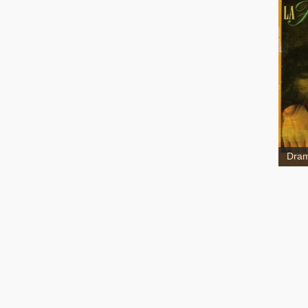
La F
Dram