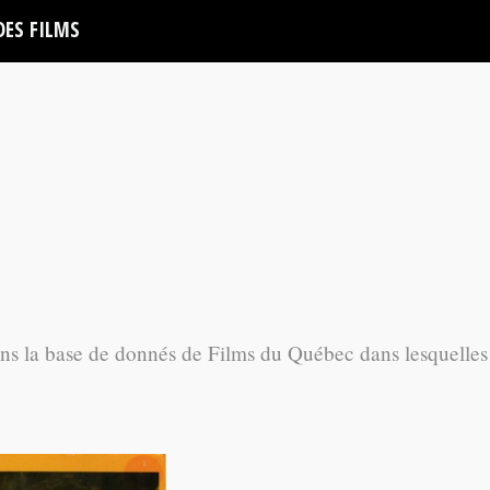
DES FILMS
ans la base de donnés de Films du Québec dans lesquelles