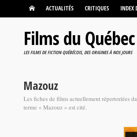
ACTUALITÉS
CRITIQUES
INDEX 
Films du Québec
LES FILMS DE FICTION QUÉBÉCOIS, DES ORIGINES À NOS JOURS
Mazouz
Les fiches de films actuellement répertoriées d
terme « Mazouz » est cité.