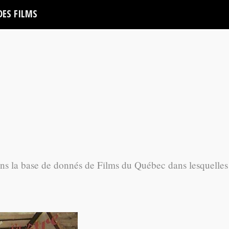
DES FILMS
ans la base de donnés de Films du Québec dans lesquelles