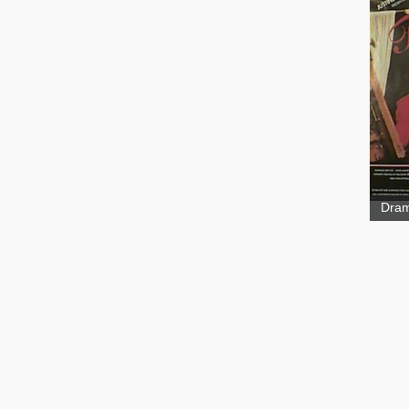
fenê
Dram