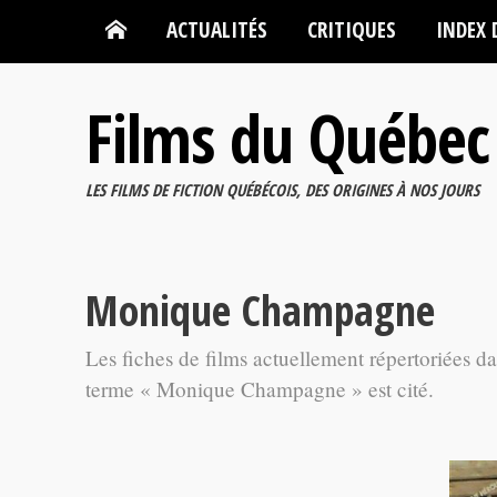
ACTUALITÉS
CRITIQUES
INDEX 
Films du Québec
LES FILMS DE FICTION QUÉBÉCOIS, DES ORIGINES À NOS JOURS
Monique Champagne
Les fiches de films actuellement répertoriées d
terme « Monique Champagne » est cité.