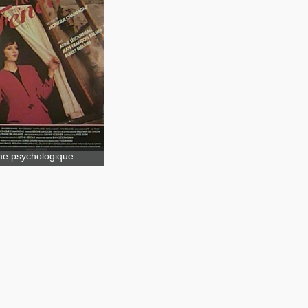
La
tre
e psychologique