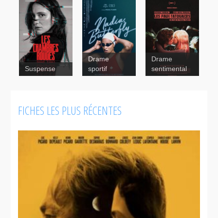
Drame
Drame
Suspense
sportif
sentimental
Les faux
tatouages
FICHES LES PLUS RÉCENTES
Blonde aux
yeux bleus
Drum de
marde!