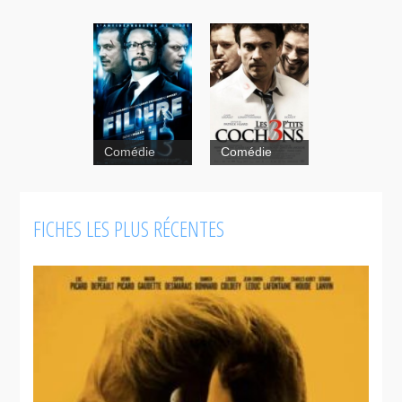
Comédie
Comédie
Filière 13
FICHES LES PLUS RÉCENTES
Les
3 p'tits
cochons