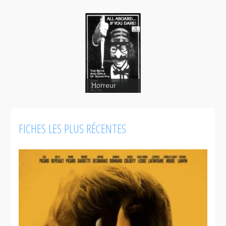
Horreur
FICHES LES PLUS RÉCENTES
Le train de
la terreur