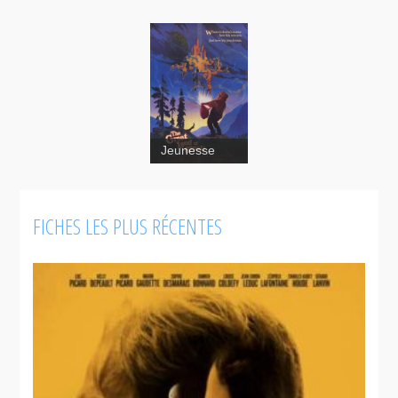
Jeunesse
The Great
Land of
Small
FICHES LES PLUS RÉCENTES
Contes pour
tous