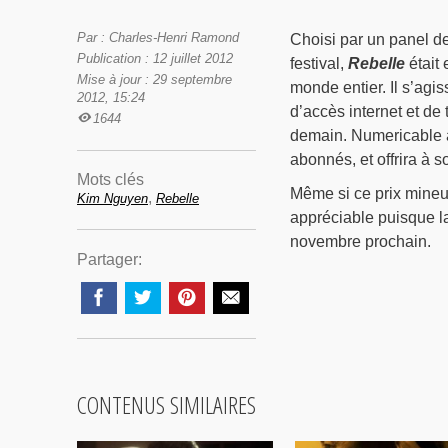
Par : Charles-Henri Ramond
Choisi par un panel de
Publication : 12 juillet 2012
festival,
Rebelle
était
Mise à jour : 29 septembre
monde entier. Il s’agi
2012, 15:24
d’accès internet et de 
1644
demain. Numericable a
abonnés, et offrira à 
Mots clés
Même si ce prix mineur
,
Kim Nguyen
Rebelle
appréciable puisque l
novembre prochain.
Partager:
CONTENUS SIMILAIRES