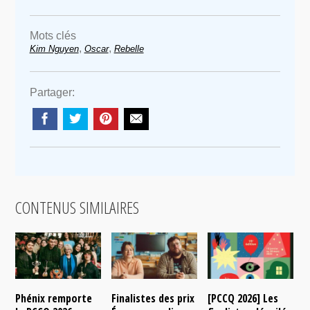
Mots clés
,
,
Kim Nguyen
Oscar
Rebelle
Partager:
CONTENUS SIMILAIRES
Phénix remporte
Finalistes des prix
[PCCQ 2026] Les
[