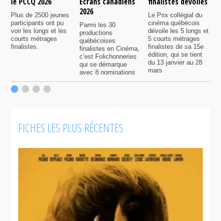
le PCCQ 2026
Écrans canadiens
finalistes dévoilés
l
2026
é
Plus de 2500 jeunes
Le Prix collégial du
participants ont pu
cinéma québécois
Parmi les 30
C
voir les longs et les
dévoile les 5 longs et
productions
c
courts métrages
5 courts métrages
québécoises
a
finalistes.
finalistes de sa 15e
finalistes en Cinéma,
m
édition, qui se tient
c’est Folichonneries
d
du 13 janvier au 28
qui se démarque
r
mars
avec 8 nominations
FICHES LES PLUS RÉCENTES