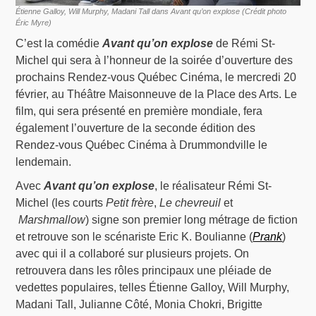
Étienne Galloy, Will Murphy, Madani Tall dans Avant qu’on explose (Crédit photo
Éric Myre)
C’est la comédie
Avant qu’on explose
de Rémi St-
Michel qui sera à l’honneur de la soirée d’ouverture des
prochains Rendez-vous Québec Cinéma, le mercredi 20
février, au Théâtre Maisonneuve de la Place des Arts. Le
film, qui sera présenté en première mondiale, fera
également l’ouverture de la seconde édition des
Rendez-vous Québec Cinéma à Drummondville le
lendemain.
Avec
Avant qu’on explose
, le réalisateur Rémi St-
Michel (les courts
Petit frère
,
Le chevreuil
et
Marshmallow
) signe son premier long métrage de fiction
et retrouve son le scénariste Eric K. Boulianne (
Prank
)
avec qui il a collaboré sur plusieurs projets. On
retrouvera dans les rôles principaux une pléiade de
vedettes populaires, telles Étienne Galloy, Will Murphy,
Madani Tall, Julianne Côté, Monia Chokri, Brigitte