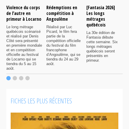
Violence du corps
Rédemptions en
[Fantasia 2026]
L
de l’autre en
compétition à
Les longs
p
primeur à Locarno
Angoulême
métrages
c
québécois
F
Le long métrage
Réalisé par Luc
québécois scénarisé
Picard, le film fera
La 30e édition de
A
et réalisé par Denis
partie de la
Fantasia débute
p
Côté sera présenté
compétition officielle
cette semaine. Six
p
en première mondiale
du festival du film
longs métrages
F
et en compétition
francophone
québécois seront
S
officielle au festival
d’Angoulême, qui se
présentés en
s
de Locarno qui se
tiendra du 24 au 29
primeur.
p
tiendra du 5 au 15
août.
q
août.
p
c
F
FICHES LES PLUS RÉCENTES