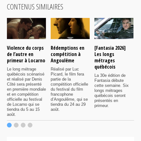
CONTENUS SIMILAIRES
Violence du corps
Rédemptions en
[Fantasia 2026]
L
de l’autre en
compétition à
Les longs
p
primeur à Locarno
Angoulême
métrages
c
québécois
F
Le long métrage
Réalisé par Luc
québécois scénarisé
Picard, le film fera
La 30e édition de
A
et réalisé par Denis
partie de la
Fantasia débute
p
Côté sera présenté
compétition officielle
cette semaine. Six
p
en première mondiale
du festival du film
longs métrages
F
et en compétition
francophone
québécois seront
S
officielle au festival
d’Angoulême, qui se
présentés en
s
de Locarno qui se
tiendra du 24 au 29
primeur.
p
tiendra du 5 au 15
août.
q
août.
p
c
F