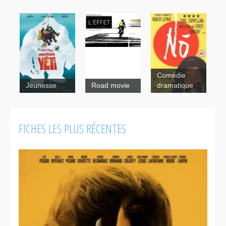
Comédie
L'effet
Jeunesse
Road movie
dramatique
Nô
FICHES LES PLUS RÉCENTES
Nelly et
Simon :
Mission Yéti