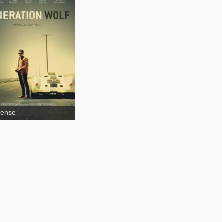
ration Wolf
pense