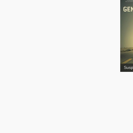
Géné
Sus