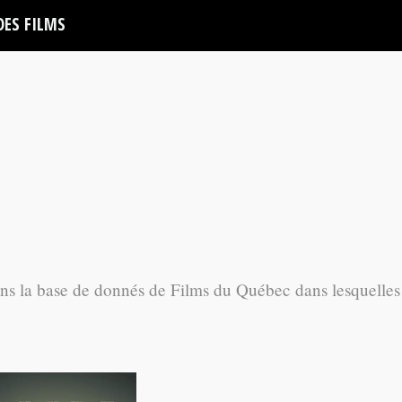
DES FILMS
ans la base de donnés de Films du Québec dans lesquelles