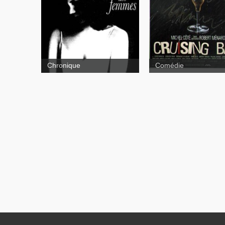
La beauté des femmes
Cruising bar
Chronique
Comédie