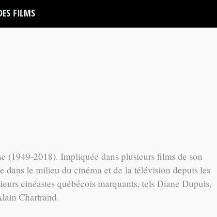
DES FILMS
ise (1949-2018). Impliquée dans plusieurs films de son
dans le milieu du cinéma et de la télévision depuis les
sieurs cinéastes québécois marquants, tels Diane Dupuis,
Alain Chartrand.