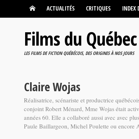
ACTUALITÉS
CRITIQUES
INDEX 
Films du Québec
LES FILMS DE FICTION QUÉBÉCOIS, DES ORIGINES À NOS JOURS
Claire Wojas
Réalisatrice, scénariste et productrice québéco
conjoint Robert Ménard, Mme Wojas était active 
années 60. Elle a collaboré aussi avec avec plu
Paule Baillargeon, Michel Poulette ou encore 