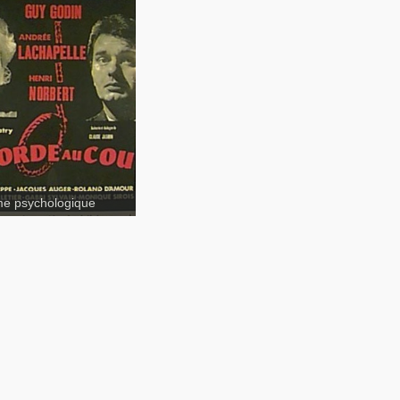
La corde au cou
e psychologique