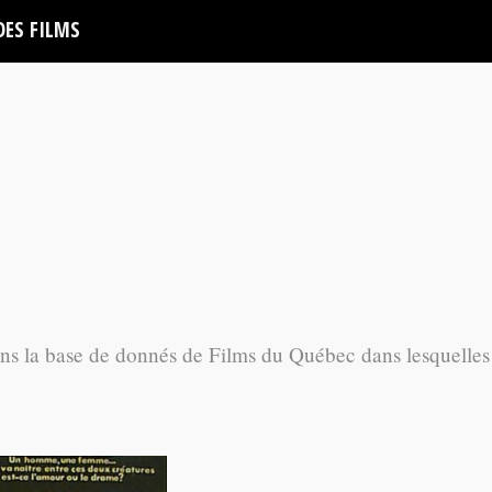
DES FILMS
ans la base de donnés de Films du Québec dans lesquelles