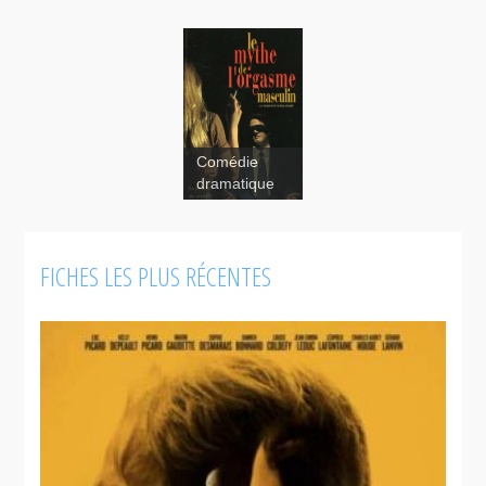
Comédie
dramatique
The Myth of
the Male
FICHES LES PLUS RÉCENTES
Orgasm