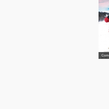
Pier
Com