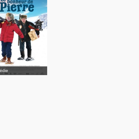
Cruising Bar 2
Bonheur de
re
édie