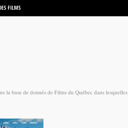
DES FILMS
ans la base de donnés de Films du Québec dans lesquelles