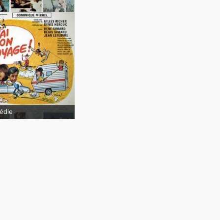
 mon voyage!
édie