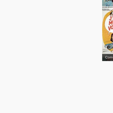
J'ai
Com