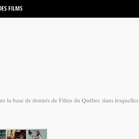
DES FILMS
ans la base de donnés de Films du Québec dans lesquelles