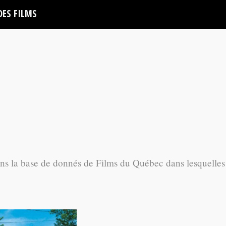
DES FILMS
ans la base de donnés de Films du Québec dans lesquelles