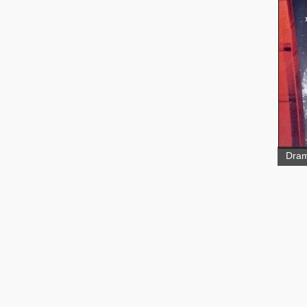
Sous
étoi
Dram