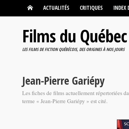
ACTUALITÉS
CRITIQUES
INDEX 
Films du Québec
LES FILMS DE FICTION QUÉBÉCOIS, DES ORIGINES À NOS JOURS
Jean-Pierre Gariépy
Les fiches de films actuellement répertoriées d
terme « Jean-Pierre Gariépy » est cité.