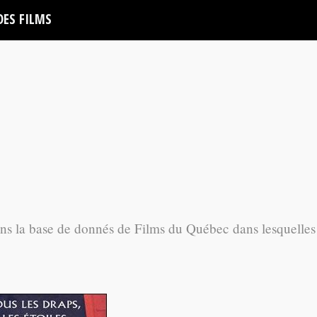
DES FILMS
ans la base de donnés de Films du Québec dans lesquelles