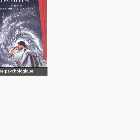
 les draps, les
les
e psychologique